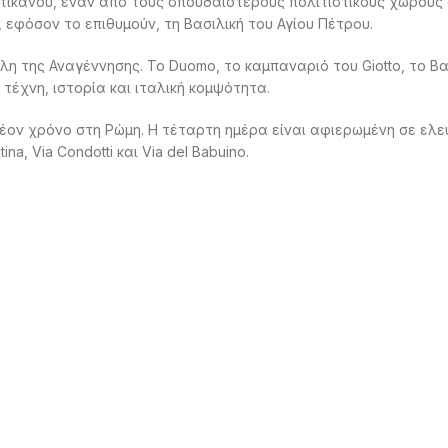
τικανού, έναν από τους σπουδαιότερους πολιτιστικούς χώρους 
 εφόσον το επιθυμούν, τη Βασιλική του Αγίου Πέτρου.
 της Αναγέννησης. Το Duomo, το καμπαναριό του Giotto, το Βαπτ
 τέχνη, ιστορία και ιταλική κομψότητα.
έον χρόνο στη Ρώμη. Η τέταρτη ημέρα είναι αφιερωμένη σε ελε
na, Via Condotti και Via del Babuino.