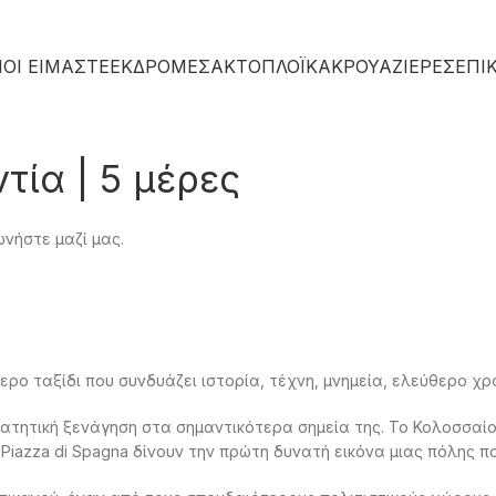
ΙΟΙ ΕΙΜΑΣΤΕ
ΕΚΔΡΟΜΕΣ
ΑΚΤΟΠΛΟΪΚΑ
ΚΡΟΥΑΖΙΈΡΕΣ
ΕΠΙ
τία | 5 μέρες
ωνήστε μαζί μας.
ρο ταξίδι που συνδυάζει ιστορία, τέχνη, μνημεία, ελεύθερο χρ
πατητική ξενάγηση στα σημαντικότερα σημεία της. Το Κολοσσαίο
αι η Piazza di Spagna δίνουν την πρώτη δυνατή εικόνα μιας πόλης 