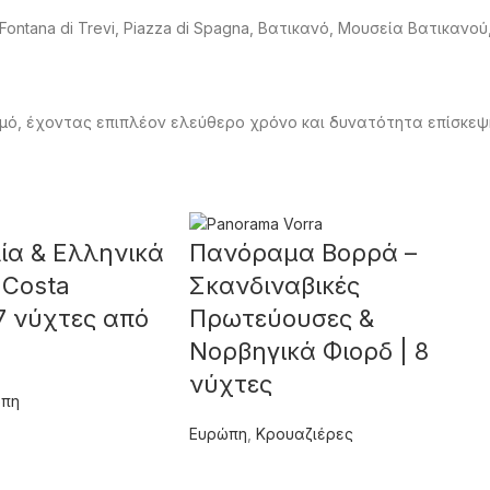
Fontana di Trevi, Piazza di Spagna, Βατικανό, Μουσεία Βατικανού
θμό, έχοντας επιπλέον ελεύθερο χρόνο και δυνατότητα επίσκεψ
ία & Ελληνικά
Πανόραμα Βορρά –
 Costa
Σκανδιναβικές
 7 νύχτες από
Πρωτεύουσες &
Νορβηγικά Φιορδ | 8
νύχτες
πη
Ευρώπη
,
Κρουαζιέρες