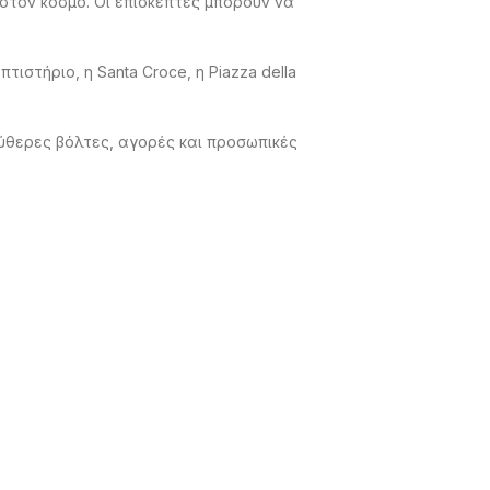
στον κόσμο. Οι επισκέπτες μπορούν να
ιστήριο, η Santa Croce, η Piazza della
ύθερες βόλτες, αγορές και προσωπικές