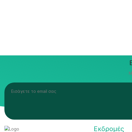
Μ
Εκδρομές