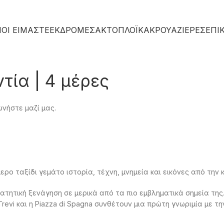
ΙΟΙ ΕΙΜΑΣΤΕ
ΕΚΔΡΟΜΕΣ
ΑΚΤΟΠΛΟΪΚΑ
ΚΡΟΥΑΖΙΈΡΕΣ
ΕΠΙ
τία | 4 μέρες
ωνήστε μαζί μας.
ο ταξίδι γεμάτο ιστορία, τέχνη, μνημεία και εικόνες από την κ
ατητική ξενάγηση σε μερικά από τα πιο εμβληματικά σημεία της
i Trevi και η Piazza di Spagna συνθέτουν μια πρώτη γνωριμία με 