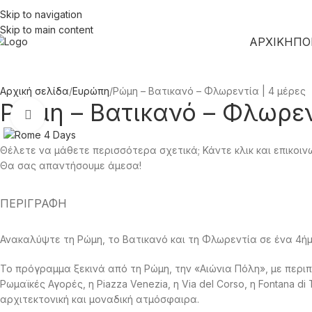
Skip to navigation
Skip to main content
ΑΡΧΙΚΗ
ΠΟ
Αρχική σελίδα
Ευρώπη
Ρώμη – Βατικανό – Φλωρεντία | 4 μέρες
Ρώμη – Βατικανό – Φλωρεν
Click to enlarge
Θέλετε να μάθετε περισσότερα σχετικά; Κάντε κλικ και επικοιν
Θα σας απαντήσουμε άμεσα!
ΠΕΡΙΓΡΑΦΉ
Ανακαλύψτε τη Ρώμη, το Βατικανό και τη Φλωρεντία σε ένα 4ήμερ
Το πρόγραμμα ξεκινά από τη Ρώμη, την «Αιώνια Πόλη», με περιπ
Ρωμαϊκές Αγορές, η Piazza Venezia, η Via del Corso, η Fontana d
αρχιτεκτονική και μοναδική ατμόσφαιρα.