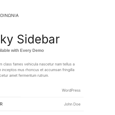
ΚΟΙΝΩΝΙΑ
cky Sidebar
ailable with Every Demo
m class fames vehicula nascetur nam tellus a
inceptos mus rhoncus et accumsan fringilla
cetur amet fermentum rutrum.
WordPress
R
John Doe